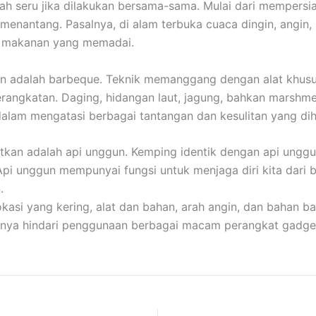
ah seru jika dilakukan bersama-sama. Mulai dari mempersi
nantang. Pasalnya, di alam terbuka cuaca dingin, angin, h
n makanan yang memadai.
 adalah barbeque. Teknik memanggang dengan alat khusus 
ngkatan. Daging, hidangan laut, jagung, bahkan marshmellow
dalam mengatasi berbagai tantangan dan kesulitan yang di
atkan adalah api unggun. Kemping identik dengan api unggu
 Api unggun mempunyai fungsi untuk menjaga diri kita dari 
.
i yang kering, alat dan bahan, arah angin, dan bahan bak
baiknya hindari penggunaan berbagai macam perangkat gadge