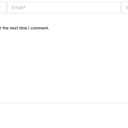
Email*
Web
r the next time I comment.
Camping & Event Outdoor | Cakar Langit Indonesia | Pow