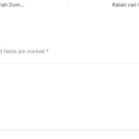
sedang cari Rekomendasi merentalkan Tenda Kemah Dome wilayah Ganjarsari,Bandung Barat
d fields are marked
*