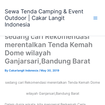
Skip
Main
to
Sewa Tenda Camping & Event
Men
content
Outdoor | Cakar Langit
Indonesia
sedang cari Rekomendasi
merentalkan Tenda Kemah
Dome wilayah
Ganjarsari,Bandung Barat
By
Cakarlangit Indonesia
/
May 30, 2019
sedang cari Rekomendasi merentalkan Tenda Kemah Dome
wilayah Ganjarsari,Bandung Barat
Dalam dunia wisata, kita mengenal Berkemah Ceria,